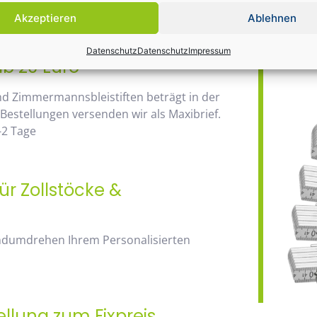
Daher wir
anhand der Staffelpreise.
Akzeptieren
Ablehnen
Bauma / 1
Datenschutz
Datenschutz
Impressum
ab 20 Euro
nd Zimmermannsbleistiften beträgt in der
 Bestellungen versenden wir als Maxibrief.
-2 Tage
ür Zollstöcke &
andumdrehen Ihrem Personalisierten
ellung zum Fixpreis