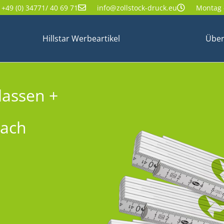
+49 (0) 34771/ 40 69 71
info@zollstock-druck.eu
Montag -
Hillstar Werbeartikel
Über
lassen +
nach