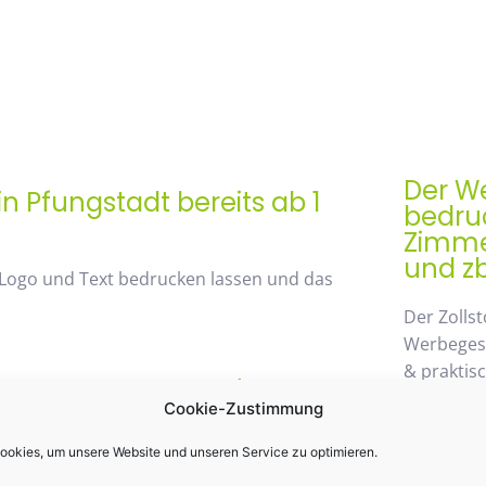
Der We
n Pfungstadt bereits ab 1
bedruc
Zimmer
und zb
 Logo und Text bedrucken lassen und das
Der Zollst
Werbegesch
& praktis
rem Mengenrabatt /
Einsatz k
Cookie-Zustimmung
st 48%
möglichen
wegzuden
okies, um unsere Website und unseren Service zu optimieren.
 von unserem Mengenrabatt profitieren. Die