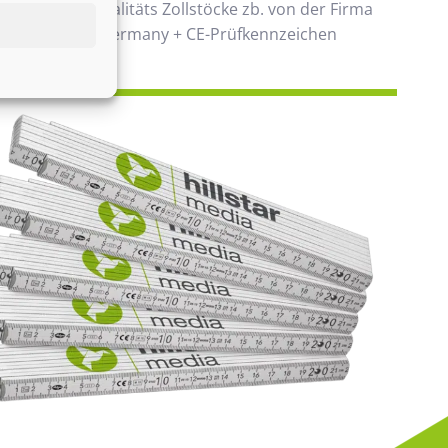
 verwenden Qualitäts Zollstöcke zb. von der Firma
00% Made in Germany + CE-Prüfkennzeichen