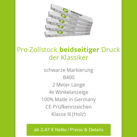
Pro Zollstock
beidseitiger
Druck
der Klassiker
schwarze Markierung
B400
2 Meter Länge
4x Winkelanzeige
100% Made in Germany
CE-Prüfkennzeichen
Klasse III (Holz)
ab 2,47 € Netto / Preise & Details