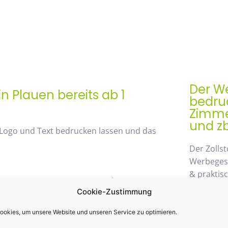
Der We
n Plauen bereits ab 1
bedruc
Zimmer
und zb
 Logo und Text bedrucken lassen und das
Der Zollst
Werbegesch
& praktis
rem Mengenrabatt /
Einsatz k
Cookie-Zustimmung
st 48%
möglichen
wegzuden
okies, um unsere Website und unseren Service zu optimieren.
 von unserem Mengenrabatt profitieren. Die