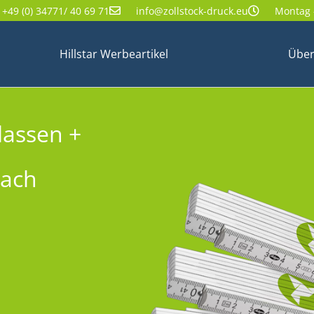
+49 (0) 34771/ 40 69 71
info@zollstock-druck.eu
Montag -
Hillstar Werbeartikel
Über
lassen +
nach