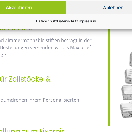
Daher wir
anhand der Staffelpreise.
Akzeptieren
Ablehnen
Bauma / 1
Datenschutz
Datenschutz
Impressum
ab 20 Euro
nd Zimmermannsbleistiften beträgt in der
 Bestellungen versenden wir als Maxibrief.
age
ür Zollstöcke &
andumdrehen Ihrem Personalisierten
ellung zum Fixpreis