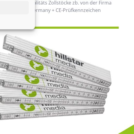
 verwenden Qualitäts Zollstöcke zb. von der Firma
00% Made in Germany + CE-Prüfkennzeichen