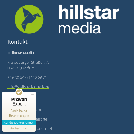
Kontakt
Hillstar Media
Merseburger Straße 77c
06268 Querfurt
+49 (0) 34771/ 40 69 71
Kundenbewertungen und Erfahrungen zu
Hillstar Media
info@zollstock-druck.eu
MANGELHAFT
Produkte
0,00 / 5,00
Zollstöcke bedruckt
Noch keine
Bewertungen
Zimmermannsbleistifte
Erfahren Sie mehr über dieses Bewertungssiegel
Kundenbewertungen
Muster Zollstock bedruckt
Profil ansehen
Authentizität
1.1.1970