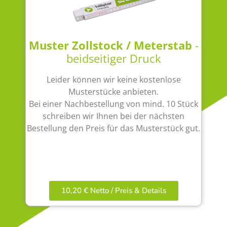
Muster Zollstock / Meterstab
-
beidseitiger Druck
Leider können wir keine kostenlose
Musterstücke anbieten.
Bei einer Nachbestellung von mind. 10 Stück
schreiben wir Ihnen bei der nächsten
Bestellung den Preis für das Musterstück gut.
10,20 € Netto / Preis & Details