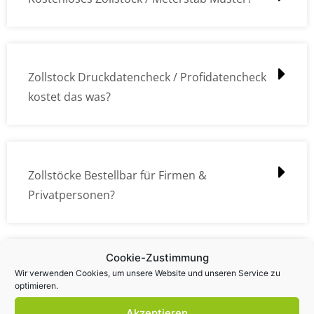
Zollstock Druckdatencheck / Profidatencheck
kostet das was?
Zollstöcke Bestellbar für Firmen &
Privatpersonen?
Cookie-Zustimmung
Wie kann ich die Daten (z.B. Logos und Texte)
Wir verwenden Cookies, um unsere Website und unseren Service zu
optimieren.
übermitteln?
Akzeptieren