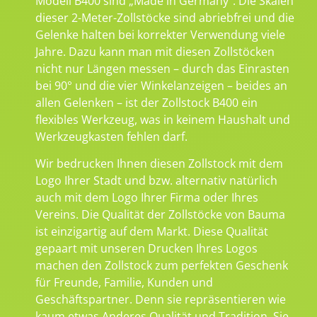
Modell B400 sind „Made in Germany“. Die Skalen
dieser 2-Meter-Zollstöcke sind abriebfrei und die
Gelenke halten bei korrekter Verwendung viele
Jahre. Dazu kann man mit diesen Zollstöcken
nicht nur Längen messen – durch das Einrasten
bei 90° und die vier Winkelanzeigen – beides an
allen Gelenken – ist der Zollstock B400 ein
flexibles Werkzeug, was in keinem Haushalt und
Werkzeugkasten fehlen darf.
Wir bedrucken Ihnen diesen Zollstock mit dem
Logo Ihrer Stadt und bzw. alternativ natürlich
auch mit dem Logo Ihrer Firma oder Ihres
Vereins. Die Qualität der Zollstöcke von Bauma
ist einzigartig auf dem Markt. Diese Qualität
gepaart mit unseren Drucken Ihres Logos
machen den Zollstock zum perfekten Geschenk
für Freunde, Familie, Kunden und
Geschäftspartner. Denn sie repräsentieren wie
kaum etwas Anderes Qualität und Tradition. Sie