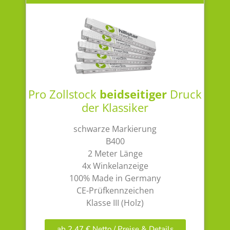
Pro Zollstock
beidseitiger
Druck
der Klassiker
schwarze Markierung
B400
2 Meter Länge
4x Winkelanzeige
100% Made in Germany
CE-Prüfkennzeichen
Klasse III (Holz)
ab 2,47 € Netto / Preise & Details