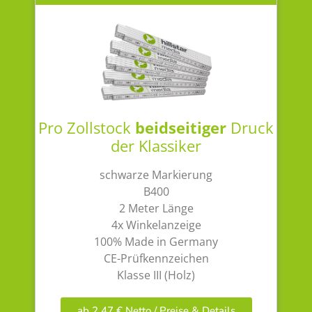
Pro Zollstock
beidseitiger
Druck
der Klassiker
schwarze Markierung
B400
2 Meter Länge
4x Winkelanzeige
100% Made in Germany
CE-Prüfkennzeichen
Klasse III (Holz)
ab 2,47 € Netto / Preise & Details