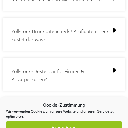
Zollstock Druckdatencheck / Profidatencheck
kostet das was?
Zollstöcke Bestellbar für Firmen &
Privatpersonen?
Cookie-Zustimmung
Wie kann ich die Daten (z.B. Logos und Texte)
Wir verwenden Cookies, um unsere Website und unseren Service zu
optimieren.
übermitteln?
Akzeptieren