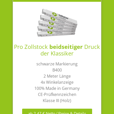
Pro Zollstock
beidseitiger
Druck
der Klassiker
schwarze Markierung
B400
2 Meter Länge
4x Winkelanzeige
100% Made in Germany
CE-Prüfkennzeichen
Klasse III (Holz)
ab 2,47 € Netto / Preise & Details