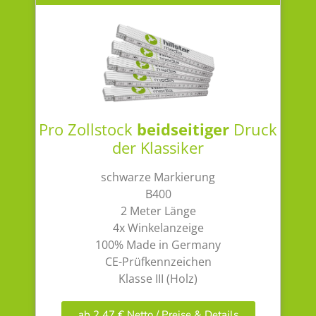
Pro Zollstock
beidseitiger
Druck
der Klassiker
schwarze Markierung
B400
2 Meter Länge
4x Winkelanzeige
100% Made in Germany
CE-Prüfkennzeichen
Klasse III (Holz)
ab 2,47 € Netto / Preise & Details