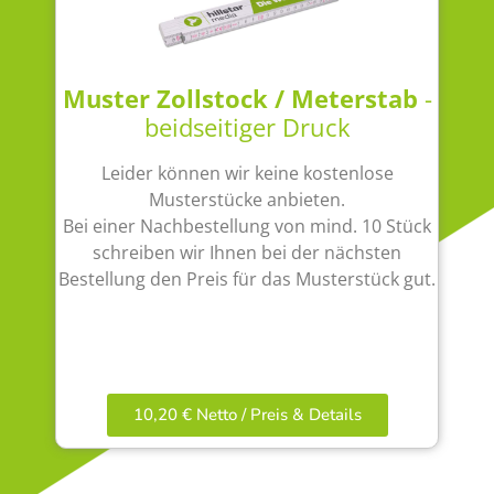
Muster Zollstock / Meterstab
-
beidseitiger Druck
Leider können wir keine kostenlose
Musterstücke anbieten.
Bei einer Nachbestellung von mind. 10 Stück
schreiben wir Ihnen bei der nächsten
Bestellung den Preis für das Musterstück gut.
10,20 € Netto / Preis & Details