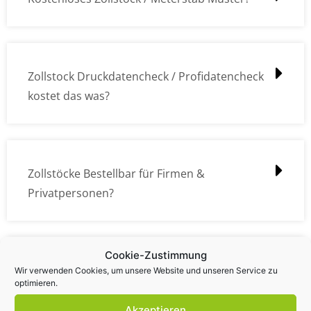
Zollstock Druckdatencheck / Profidatencheck
kostet das was?
Zollstöcke Bestellbar für Firmen &
Privatpersonen?
Cookie-Zustimmung
Wie kann ich die Daten (z.B. Logos und Texte)
Wir verwenden Cookies, um unsere Website und unseren Service zu
optimieren.
übermitteln?
Akzeptieren