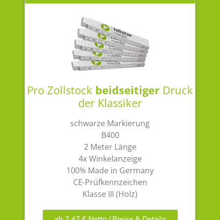
Pro Zollstock
beidseitiger
Druck
der Klassiker
schwarze Markierung
B400
2 Meter Länge
4x Winkelanzeige
100% Made in Germany
CE-Prüfkennzeichen
Klasse III (Holz)
ab 2,47 € Netto / Preise & Details