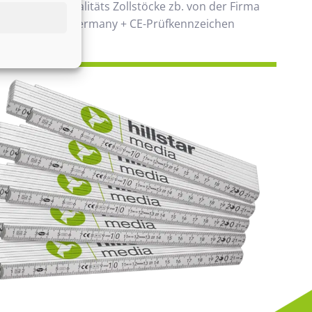
 verwenden Qualitäts Zollstöcke zb. von der Firma
00% Made in Germany + CE-Prüfkennzeichen