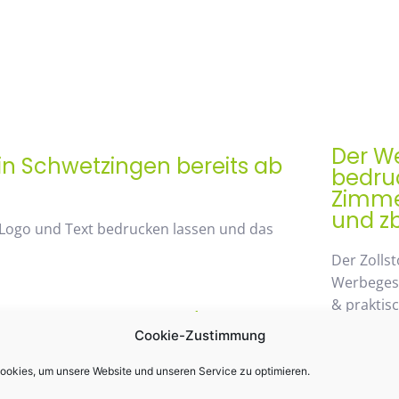
Der We
in Schwetzingen bereits ab
bedruc
Zimmer
und zb
 Logo und Text bedrucken lassen und das
Der Zollst
Werbegesch
& praktis
rem Mengenrabatt /
Einsatz k
Cookie-Zustimmung
st 48%
möglichen
wegzuden
okies, um unsere Website und unseren Service zu optimieren.
 von unserem Mengenrabatt profitieren. Die