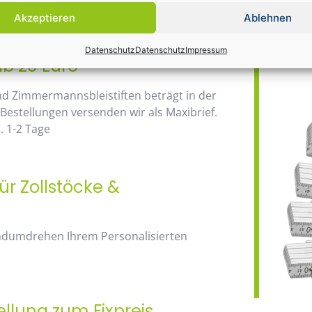
Daher wir
anhand der Staffelpreise.
Akzeptieren
Ablehnen
Bauma / 1
Datenschutz
Datenschutz
Impressum
ab 20 Euro
nd Zimmermannsbleistiften beträgt in der
 Bestellungen versenden wir als Maxibrief.
. 1-2 Tage
ür Zollstöcke &
andumdrehen Ihrem Personalisierten
ellung zum Fixpreis