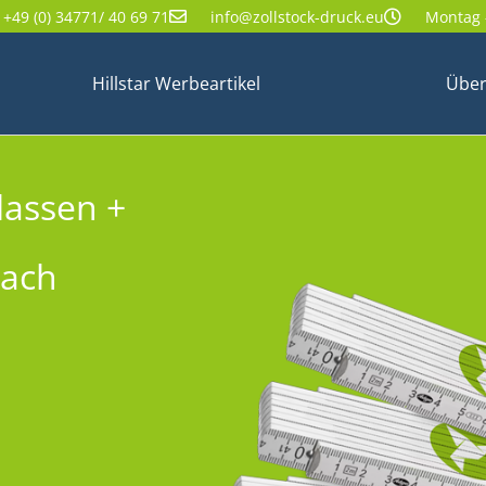
+49 (0) 34771/ 40 69 71
info@zollstock-druck.eu
Montag -
Hillstar Werbeartikel
Über
lassen +
nach