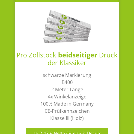
Pro Zollstock
beidseitiger
Druck
der Klassiker
schwarze Markierung
B400
2 Meter Länge
4x Winkelanzeige
100% Made in Germany
CE-Prüfkennzeichen
Klasse III (Holz)
ab 2,47 € Netto / Preise & Details