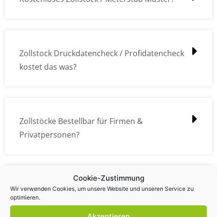
Zollstock Druckdatencheck / Profidatencheck
kostet das was?
Zollstöcke Bestellbar für Firmen &
Privatpersonen?
Cookie-Zustimmung
Wie kann ich die Daten (z.B. Logos und Texte)
Wir verwenden Cookies, um unsere Website und unseren Service zu
optimieren.
übermitteln?
Akzeptieren