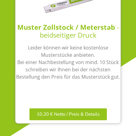
Muster Zollstock / Meterstab
-
beidseitiger Druck
Leider können wir keine kostenlose
Musterstücke anbieten.
Bei einer Nachbestellung von mind. 10 Stück
schreiben wir Ihnen bei der nächsten
Bestellung den Preis für das Musterstück gut.
10,20 € Netto / Preis & Details