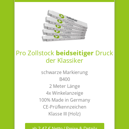
Pro Zollstock
beidseitiger
Druck
der Klassiker
schwarze Markierung
B400
2 Meter Länge
4x Winkelanzeige
100% Made in Germany
CE-Prüfkennzeichen
Klasse III (Holz)
ab 2,47 € Netto / Preise & Details