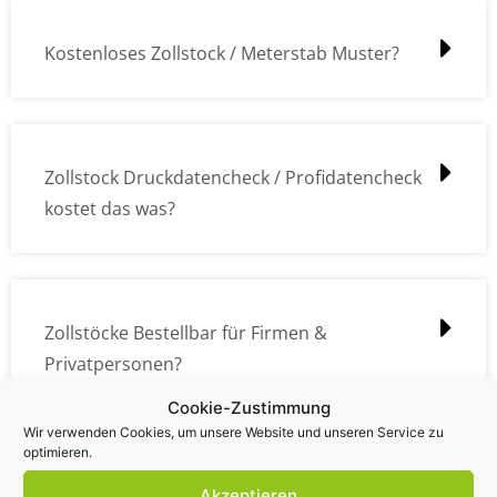
Kostenloses Zollstock / Meterstab Muster?
Zollstock Druckdatencheck / Profidatencheck
kostet das was?
Zollstöcke Bestellbar für Firmen &
Privatpersonen?
Cookie-Zustimmung
Wir verwenden Cookies, um unsere Website und unseren Service zu
optimieren.
Wie kann ich die Daten (z.B. Logos und Texte)
Akzeptieren