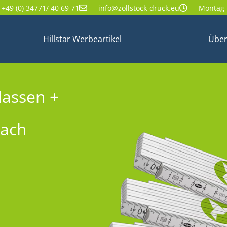
+49 (0) 34771/ 40 69 71
info@zollstock-druck.eu
Montag -
Hillstar Werbeartikel
Über
lassen +
nach