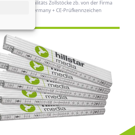
 verwenden Qualitäts Zollstöcke zb. von der Firma
00% Made in Germany + CE-Prüfkennzeichen