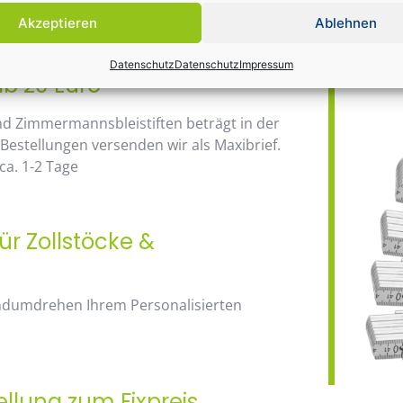
Daher wir
anhand der Staffelpreise.
Akzeptieren
Ablehnen
Bauma / 1
Datenschutz
Datenschutz
Impressum
ab 20 Euro
nd Zimmermannsbleistiften beträgt in der
 Bestellungen versenden wir als Maxibrief.
a. 1-2 Tage
ür Zollstöcke &
andumdrehen Ihrem Personalisierten
ellung zum Fixpreis