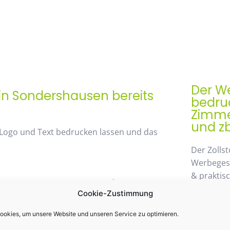
Der We
 in Sondershausen bereits
bedruc
Zimmer
und zb
 Logo und Text bedrucken lassen und das
Der Zollst
Werbegesch
& praktis
rem Mengenrabatt /
Einsatz k
Cookie-Zustimmung
st 48%
möglichen
wegzuden
okies, um unsere Website und unseren Service zu optimieren.
 von unserem Mengenrabatt profitieren. Die