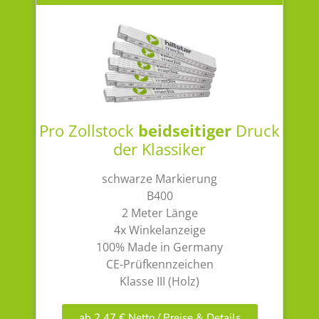
Pro Zollstock
beidseitiger
Druck
der Klassiker
schwarze Markierung
B400
2 Meter Länge
4x Winkelanzeige
100% Made in Germany
CE-Prüfkennzeichen
Klasse III (Holz)
ab 2,47 € Netto / Preise & Details