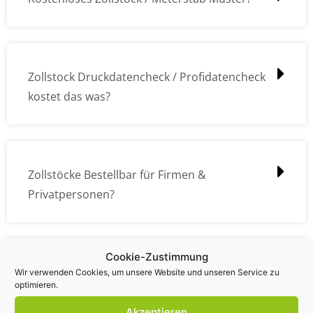
Zollstock Druckdatencheck / Profidatencheck
kostet das was?
Zollstöcke Bestellbar für Firmen &
Privatpersonen?
Cookie-Zustimmung
Wie kann ich die Daten (z.B. Logos und Texte)
Wir verwenden Cookies, um unsere Website und unseren Service zu
optimieren.
übermitteln?
Akzeptieren