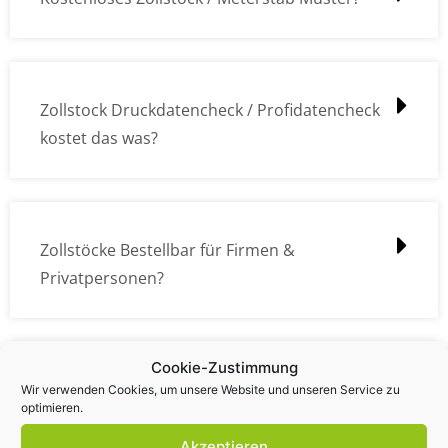
Zollstock Druckdatencheck / Profidatencheck
kostet das was?
Zollstöcke Bestellbar für Firmen &
Privatpersonen?
Cookie-Zustimmung
Wie kann ich die Daten (z.B. Logos und Texte)
Wir verwenden Cookies, um unsere Website und unseren Service zu
optimieren.
übermitteln?
Akzeptieren