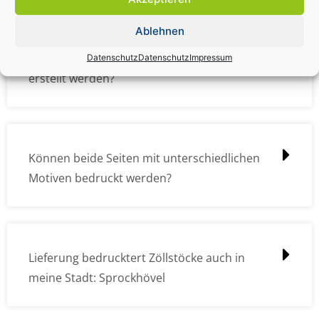
Ablehnen
Wie müssen die Druckdateien angelegt /
Datenschutz
Datenschutz
Impressum
erstellt werden?
Können beide Seiten mit unterschiedlichen
Motiven bedruckt werden?
Lieferung bedrucktert Zöllstöcke auch in
meine Stadt: Sprockhövel