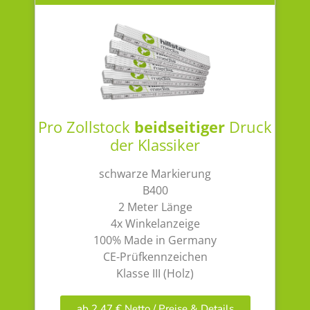
Pro Zollstock
beidseitiger
Druck
der Klassiker
schwarze Markierung
B400
2 Meter Länge
4x Winkelanzeige
100% Made in Germany
CE-Prüfkennzeichen
Klasse III (Holz)
ab 2,47 € Netto / Preise & Details