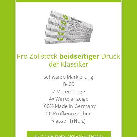
Pro Zollstock
beidseitiger
Druck
der Klassiker
schwarze Markierung
B400
2 Meter Länge
4x Winkelanzeige
100% Made in Germany
CE-Prüfkennzeichen
Klasse III (Holz)
ab 2,47 € Netto / Preise & Details