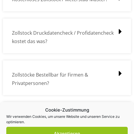
Zollstock Druckdatencheck / Profidatencheck
kostet das was?
Zollstöcke Bestellbar für Firmen &
Privatpersonen?
Cookie-Zustimmung
Wie kann ich die Daten (z.B. Logos und Texte)
Wir verwenden Cookies, um unsere Website und unseren Service zu
optimieren.
übermitteln?
Akzeptieren