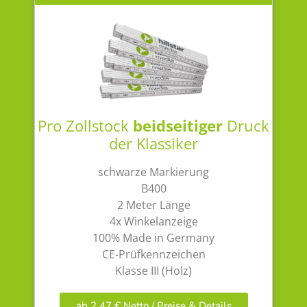
Pro Zollstock
beidseitiger
Druck
der Klassiker
schwarze Markierung
B400
2 Meter Länge
4x Winkelanzeige
100% Made in Germany
CE-Prüfkennzeichen
Klasse III (Holz)
ab 2,47 € Netto / Preise & Details