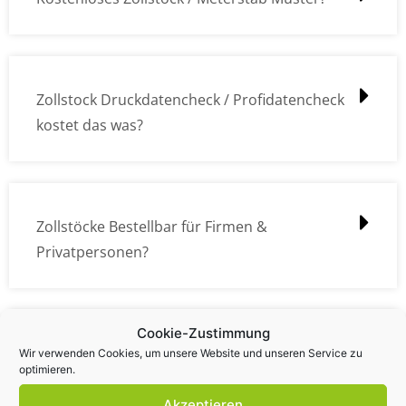
Zollstock Druckdatencheck / Profidatencheck
kostet das was?
Zollstöcke Bestellbar für Firmen &
Privatpersonen?
Cookie-Zustimmung
Wie kann ich die Daten (z.B. Logos und Texte)
Wir verwenden Cookies, um unsere Website und unseren Service zu
optimieren.
übermitteln?
Akzeptieren