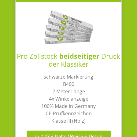
Pro Zollstock
beidseitiger
Druck
der Klassiker
schwarze Markierung
B400
2 Meter Länge
4x Winkelanzeige
100% Made in Germany
CE-Prüfkennzeichen
Klasse III (Holz)
ab 2,47 € Netto / Preise & Details