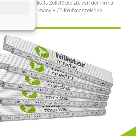
 verwenden Qualitäts Zollstöcke zb. von der Firma
00% Made in Germany + CE-Prüfkennzeichen