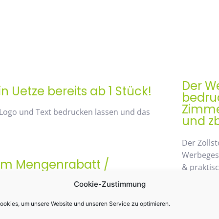
Der We
n Uetze bereits ab 1 Stück!
bedruc
Zimmer
 Logo und Text bedrucken lassen und das
und zb
Der Zollst
Werbegesch
rem Mengenrabatt /
& praktis
st 48%
Einsatz k
Cookie-Zustimmung
möglichen
 von unserem Mengenrabatt profitieren. Die
wegzuden
okies, um unsere Website und unseren Service zu optimieren.
anhand der Staffelpreise.