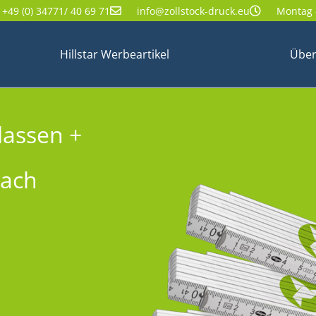
+49 (0) 34771/ 40 69 71
info@zollstock-druck.eu
Montag -
Hillstar Werbeartikel
Über
lassen +
nach