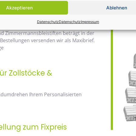
Daher wir
Akzeptieren
Ablehnen
Bauma / 1
ab 20 Euro
Datenschutz
Datenschutz
Impressum
nd Zimmermannsbleistiften beträgt in der
 Bestellungen versenden wir als Maxibrief.
ge
ür Zollstöcke &
andumdrehen Ihrem Personalisierten
ellung zum Fixpreis