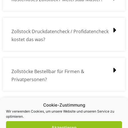
Zollstock Druckdatencheck / Profidatencheck
kostet das was?
Zollstöcke Bestellbar für Firmen &
Privatpersonen?
Cookie-Zustimmung
Wie kann ich die Daten (z.B. Logos und Texte)
Wir verwenden Cookies, um unsere Website und unseren Service zu
optimieren.
übermitteln?
Akzeptieren