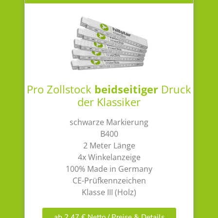
Pro Zollstock
beidseitiger
Druck
der Klassiker
schwarze Markierung
B400
2 Meter Länge
4x Winkelanzeige
100% Made in Germany
CE-Prüfkennzeichen
Klasse III (Holz)
ab 2,47 € Netto / Preise & Details