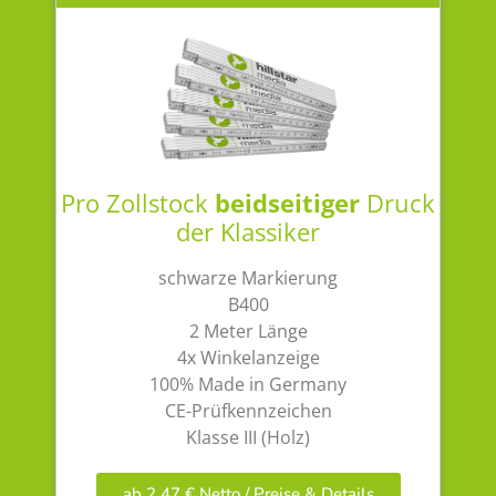
Pro Zollstock
beidseitiger
Druck
der Klassiker
schwarze Markierung
B400
2 Meter Länge
4x Winkelanzeige
100% Made in Germany
CE-Prüfkennzeichen
Klasse III (Holz)
ab 2,47 € Netto / Preise & Details