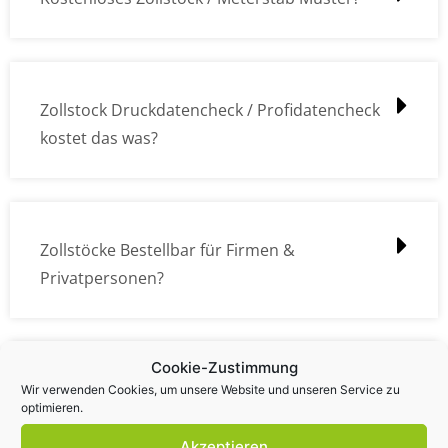
Zollstock Druckdatencheck / Profidatencheck
kostet das was?
Zollstöcke Bestellbar für Firmen &
Privatpersonen?
Cookie-Zustimmung
Wie kann ich die Daten (z.B. Logos und Texte)
Wir verwenden Cookies, um unsere Website und unseren Service zu
optimieren.
übermitteln?
Akzeptieren