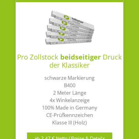
Pro Zollstock
beidseitiger
Druck
der Klassiker
schwarze Markierung
B400
2 Meter Länge
4x Winkelanzeige
100% Made in Germany
CE-Prüfkennzeichen
Klasse III (Holz)
ab 2,47 € Netto / Preise & Details