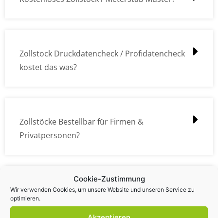
Zollstock Druckdatencheck / Profidatencheck
kostet das was?
Zollstöcke Bestellbar für Firmen &
Privatpersonen?
Cookie-Zustimmung
Wie kann ich die Daten (z.B. Logos und Texte)
Wir verwenden Cookies, um unsere Website und unseren Service zu
optimieren.
übermitteln?
Akzeptieren