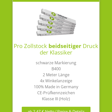
Pro Zollstock
beidseitiger
Druck
der Klassiker
schwarze Markierung
B400
2 Meter Länge
4x Winkelanzeige
100% Made in Germany
CE-Prüfkennzeichen
Klasse III (Holz)
ab 2,47 € Netto / Preise & Details