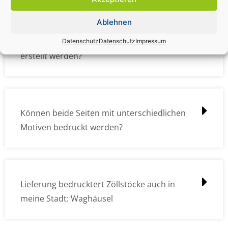
Ablehnen
Wie müssen die Druckdateien angelegt /
Datenschutz
Datenschutz
Impressum
erstellt werden?
Können beide Seiten mit unterschiedlichen
Motiven bedruckt werden?
Lieferung bedrucktert Zöllstöcke auch in
meine Stadt: Waghäusel