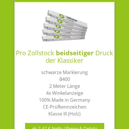
Pro Zollstock
beidseitiger
Druck
der Klassiker
schwarze Markierung
B400
2 Meter Länge
4x Winkelanzeige
100% Made in Germany
CE-Prüfkennzeichen
Klasse III (Holz)
ab 2,47 € Netto / Preise & Details