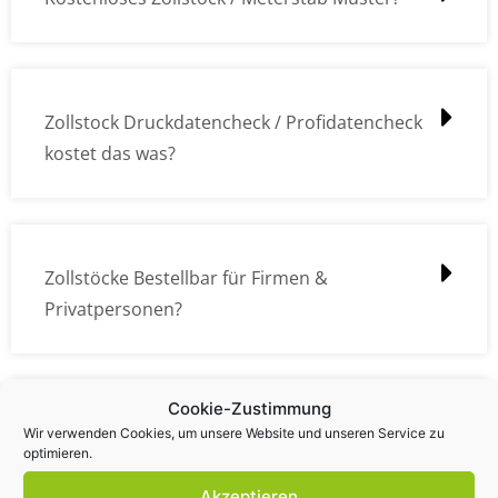
Zollstock Druckdatencheck / Profidatencheck
kostet das was?
Zollstöcke Bestellbar für Firmen &
Privatpersonen?
Cookie-Zustimmung
Wie kann ich die Daten (z.B. Logos und Texte)
Wir verwenden Cookies, um unsere Website und unseren Service zu
optimieren.
übermitteln?
Akzeptieren