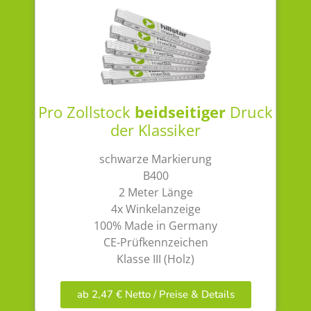
Pro Zollstock
beidseitiger
Druck
der Klassiker
schwarze Markierung
B400
2 Meter Länge
4x Winkelanzeige
100% Made in Germany
CE-Prüfkennzeichen
Klasse III (Holz)
ab 2,47 € Netto / Preise & Details