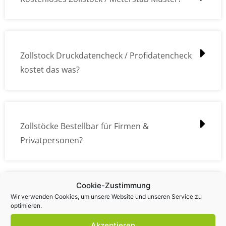
Zollstock Druckdatencheck / Profidatencheck
kostet das was?
Zollstöcke Bestellbar für Firmen &
Privatpersonen?
Cookie-Zustimmung
Wie kann ich die Daten (z.B. Logos und Texte)
Wir verwenden Cookies, um unsere Website und unseren Service zu
optimieren.
übermitteln?
Akzeptieren