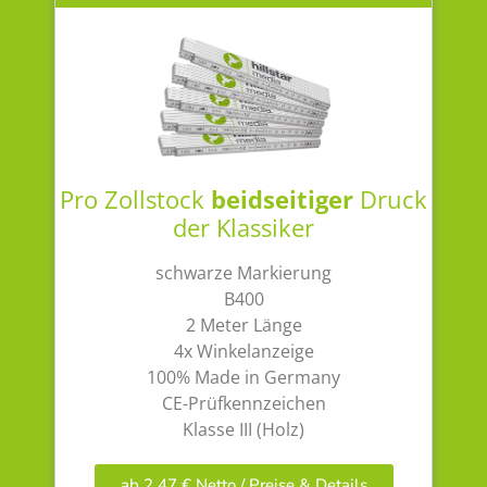
Pro Zollstock
beidseitiger
Druck
der Klassiker
schwarze Markierung
B400
2 Meter Länge
4x Winkelanzeige
100% Made in Germany
CE-Prüfkennzeichen
Klasse III (Holz)
ab 2,47 € Netto / Preise & Details