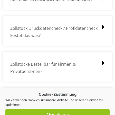
Zollstock Druckdatencheck / Profidatencheck
kostet das was?
Zollstöcke Bestellbar für Firmen &
Privatpersonen?
Cookie-Zustimmung
Wie kann ich die Daten (z.B. Logos und Texte)
Wir verwenden Cookies, um unsere Website und unseren Service zu
optimieren.
übermitteln?
Akzeptieren