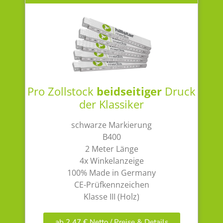
Pro Zollstock
beidseitiger
Druck
der Klassiker
schwarze Markierung
B400
2 Meter Länge
4x Winkelanzeige
100% Made in Germany
CE-Prüfkennzeichen
Klasse III (Holz)
ab 2,47 € Netto / Preise & Details