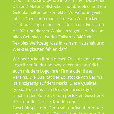
Modell B400 sind „Made in Germany“. Die Skalen
dieser 2-Meter-Zollstöcke sind abriebfrei und die
Gelenke halten bei korrekter Verwendung viele
Jahre. Dazu kann man mit diesen Zollstöcken
nicht nur Längen messen – durch das Einrasten
bei 90° und die vier Winkelanzeigen – beides an
allen Gelenken – ist der Zollstock B400 ein
flexibles Werkzeug, was in keinem Haushalt und
Werkzeugkasten fehlen darf.
Wir bedrucken Ihnen diesen Zollstock mit dem
Logo Ihrer Stadt und bzw. alternativ natürlich
auch mit dem Logo Ihrer Firma oder Ihres
Vereins. Die Qualität der Zollstöcke von Bauma
ist einzigartig auf dem Markt. Diese Qualität
gepaart mit unseren Drucken Ihres Logos
machen den Zollstock zum perfekten Geschenk
für Freunde, Familie, Kunden und
Geschäftspartner. Denn sie repräsentieren wie
kaum etwas Anderes Qualität und Tradition. Sie