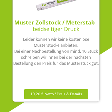
Muster Zollstock / Meterstab
-
beidseitiger Druck
Leider können wir keine kostenlose
Musterstücke anbieten.
Bei einer Nachbestellung von mind. 10 Stück
schreiben wir Ihnen bei der nächsten
Bestellung den Preis für das Musterstück gut.
10,20 € Netto / Preis & Details