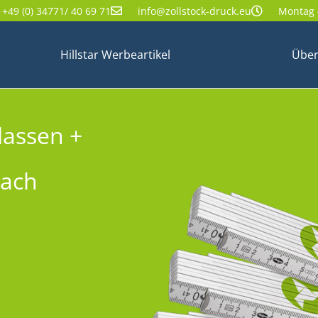
+49 (0) 34771/ 40 69 71
info@zollstock-druck.eu
Montag -
Hillstar Werbeartikel
Über
lassen +
nach