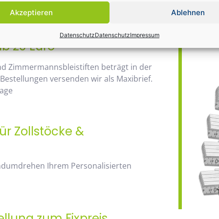
Daher wir
anhand der Staffelpreise.
Akzeptieren
Ablehnen
Bauma / 1
Datenschutz
Datenschutz
Impressum
ab 20 Euro
nd Zimmermannsbleistiften beträgt in der
 Bestellungen versenden wir als Maxibrief.
Tage
ür Zollstöcke &
andumdrehen Ihrem Personalisierten
ellung zum Fixpreis