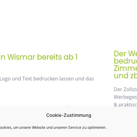
Der We
in Wismar bereits ab 1
bedruc
Zimmer
und zb
 Logo und Text bedrucken lassen und das
Der Zollst
Werbegesch
& praktis
rem Mengenrabatt /
Einsatz k
Cookie-Zustimmung
st 48%
möglichen
wegzuden
okies, um unsere Website und unseren Service zu optimieren.
 von unserem Mengenrabatt profitieren. Die