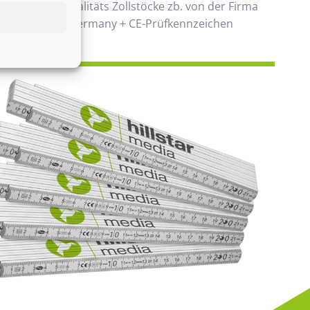
 verwenden Qualitäts Zollstöcke zb. von der Firma
00% Made in Germany + CE-Prüfkennzeichen