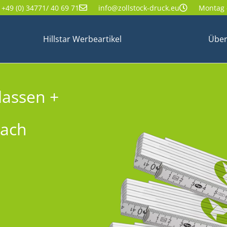
+49 (0) 34771/ 40 69 71
info@zollstock-druck.eu
Montag -
Hillstar Werbeartikel
Über
lassen +
nach