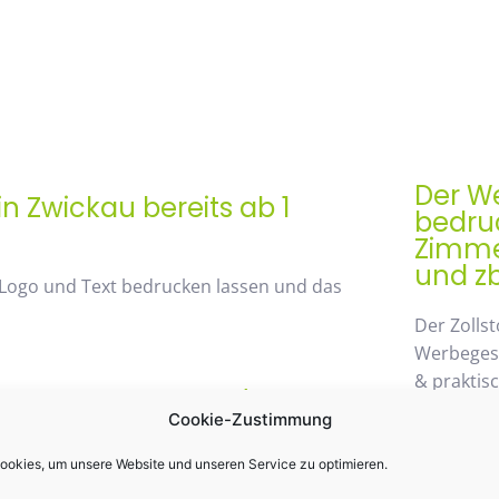
Der We
n Zwickau bereits ab 1
bedruc
Zimmer
und zb
 Logo und Text bedrucken lassen und das
Der Zollst
Werbegesch
& praktis
rem Mengenrabatt /
Einsatz k
Cookie-Zustimmung
st 48%
möglichen
wegzuden
okies, um unsere Website und unseren Service zu optimieren.
 von unserem Mengenrabatt profitieren. Die