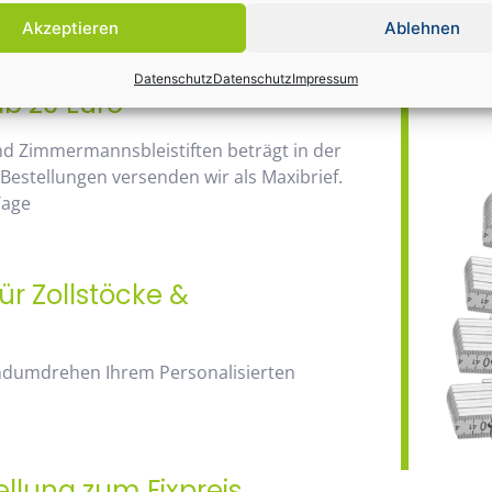
Daher wir
anhand der Staffelpreise.
Akzeptieren
Ablehnen
Bauma / 1
Datenschutz
Datenschutz
Impressum
ab 20 Euro
nd Zimmermannsbleistiften beträgt in der
 Bestellungen versenden wir als Maxibrief.
Tage
ür Zollstöcke &
andumdrehen Ihrem Personalisierten
ellung zum Fixpreis