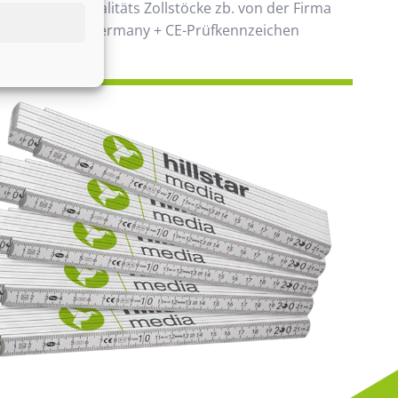
 verwenden Qualitäts Zollstöcke zb. von der Firma
00% Made in Germany + CE-Prüfkennzeichen