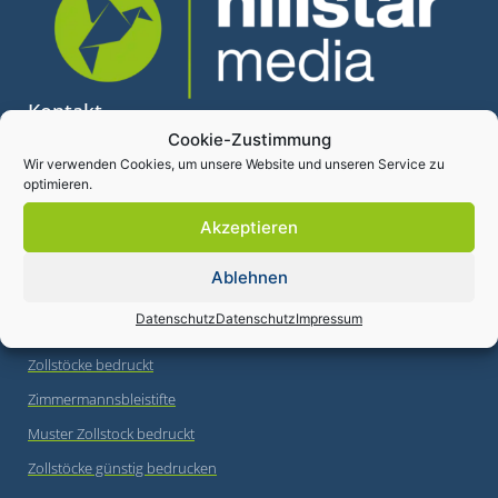
Kontakt
Cookie-Zustimmung
Hillstar Media
Wir verwenden Cookies, um unsere Website und unseren Service zu
optimieren.
Merseburger Straße 77c
06268 Querfurt
Akzeptieren
+49 (0) 34771/ 40 69 71
Ablehnen
info@zollstock-druck.eu
Produkte
Datenschutz
Datenschutz
Impressum
Zollstöcke bedruckt
Zimmermannsbleistifte
Muster Zollstock bedruckt
Zollstöcke günstig bedrucken