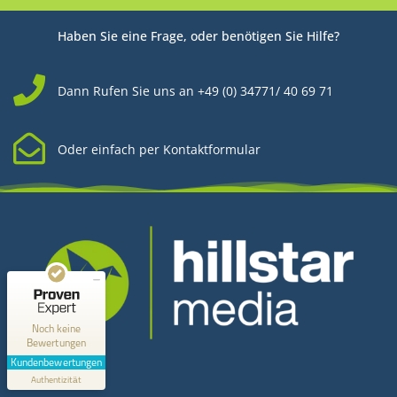
Haben Sie eine Frage, oder benötigen Sie Hilfe?
Dann Rufen Sie uns an +49 (0) 34771/ 40 69 71
Oder einfach per Kontaktformular
Kundenbewertungen und Erfahrungen zu
Hillstar Media
MANGELHAFT
0,00 / 5,00
Noch keine
Bewertungen
Kontakt
Erfahren Sie mehr über dieses Bewertungssiegel
Kundenbewertungen
Profil ansehen
Authentizität
1.1.1970
Hillstar Media