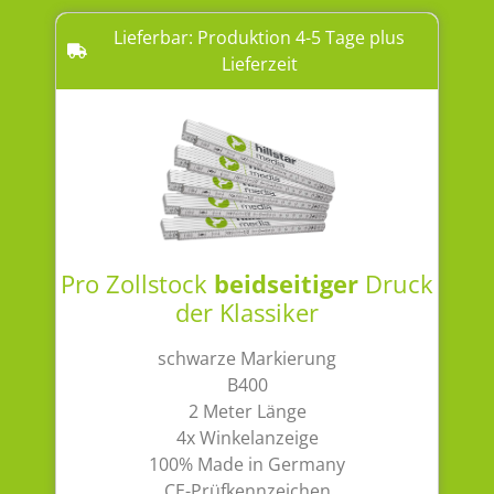
Lieferbar: Produktion 4-5 Tage plus
Lieferzeit
Pro Zollstock
beidseitiger
Druck
der Klassiker
schwarze Markierung
B400
2 Meter Länge
4x Winkelanzeige
100% Made in Germany
CE-Prüfkennzeichen