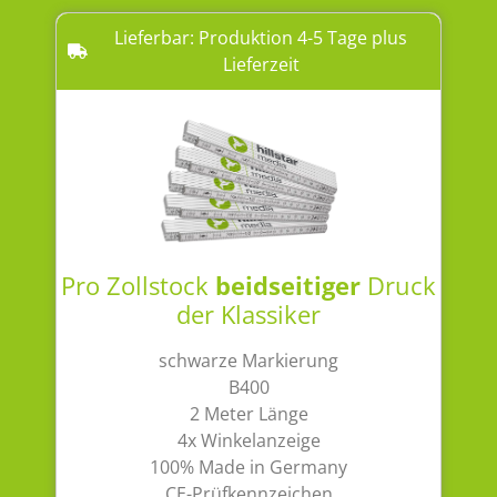
Lieferbar: Produktion 4-5 Tage plus
Lieferzeit
Pro Zollstock
beidseitiger
Druck
der Klassiker
schwarze Markierung
B400
2 Meter Länge
4x Winkelanzeige
100% Made in Germany
CE-Prüfkennzeichen