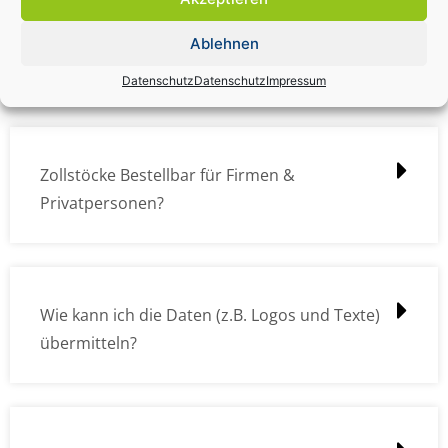
Zollstock Druckdatencheck / Profidatencheck
Ablehnen
kostet das was?
Datenschutz
Datenschutz
Impressum
Zollstöcke Bestellbar für Firmen &
Privatpersonen?
Wie kann ich die Daten (z.B. Logos und Texte)
übermitteln?