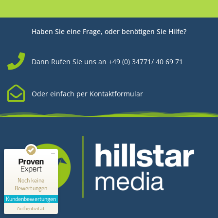
Haben Sie eine Frage, oder benötigen Sie Hilfe?
Dann Rufen Sie uns an +49 (0) 34771/ 40 69 71
Oder einfach per Kontaktformular
Kundenbewertungen und Erfahrungen zu
Hillstar Media
MANGELHAFT
0,00 / 5,00
Noch keine
Bewertungen
Erfahren Sie mehr über dieses Bewertungssiegel
Kundenbewertungen
Kontakt
Profil ansehen
Authentizität
1.1.1970