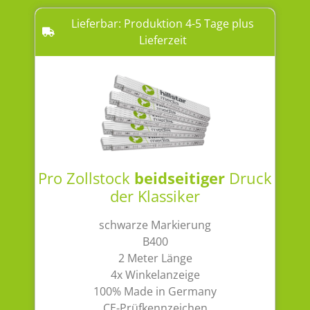
Lieferbar: Produktion 4-5 Tage plus
Lieferzeit
Pro Zollstock
beidseitiger
Druck
der Klassiker
schwarze Markierung
B400
2 Meter Länge
4x Winkelanzeige
100% Made in Germany
CE-Prüfkennzeichen