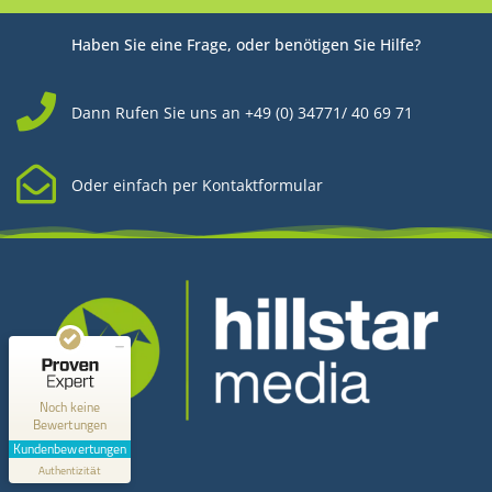
Haben Sie eine Frage, oder benötigen Sie Hilfe?
Dann Rufen Sie uns an +49 (0) 34771/ 40 69 71
Oder einfach per Kontaktformular
Kundenbewertungen und Erfahrungen zu
Hillstar Media
MANGELHAFT
0,00 / 5,00
Noch keine
Bewertungen
Kontakt
Erfahren Sie mehr über dieses Bewertungssiegel
Kundenbewertungen
Profil ansehen
Authentizität
1.1.1970
Hillstar Media