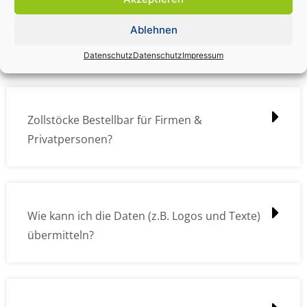
Zollstock Druckdatencheck / Profidatencheck
Ablehnen
kostet das was?
Datenschutz
Datenschutz
Impressum
Zollstöcke Bestellbar für Firmen &
Privatpersonen?
Wie kann ich die Daten (z.B. Logos und Texte)
übermitteln?