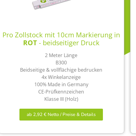
Pro Zollstock mit 10cm Markierung in
ROT
- beidseitiger Druck
2 Meter Länge
B300
Beidseitige & vollflächige bedrucken
4x Winkelanzeige
100% Made in Germany
CE-Prüfkennzeichen
Klasse III (Holz)
ab 2,92 € Netto / Preise & Details