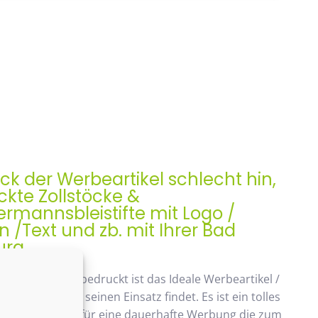
ock der Werbeartikel schlecht hin,
kte Zollstöcke &
rmannsbleistifte mit Logo /
/Text und zb. mit Ihrer Bad
urg
ock, Meterstab bedruckt ist das Ideale Werbeartikel /
enk der auch seinen Einsatz findet. Es ist ein tolles
ches Geschenk, für eine dauerhafte Werbung die zum