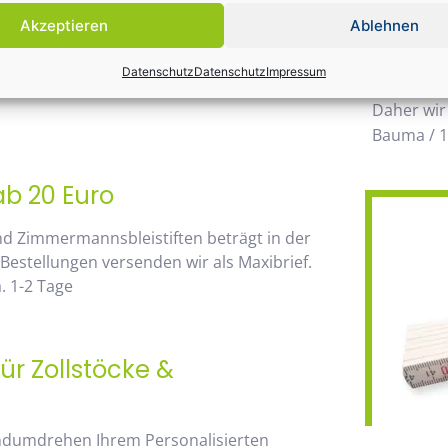
Einsatz k
Akzeptieren
Ablehnen
möglichen
 von unserem Mengenrabatt profitieren. Die
wegzuden
Datenschutz
Datenschutz
Impressum
go, sehen Sie sofort anhand der
Daher wir
Bauma / 1
ab 20 Euro
nd Zimmermannsbleistiften beträgt in der
 Bestellungen versenden wir als Maxibrief.
. 1-2 Tage
ür Zollstöcke &
andumdrehen Ihrem Personalisierten