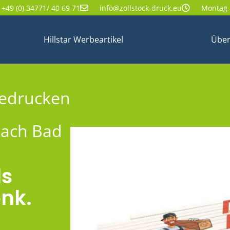
+49 (0) 34771/ 40 69 71
info@zollstock-druck.eu
Montag -
Hillstar Werbeartikel
Über
bedrucken
nach Bad
ls
nk.