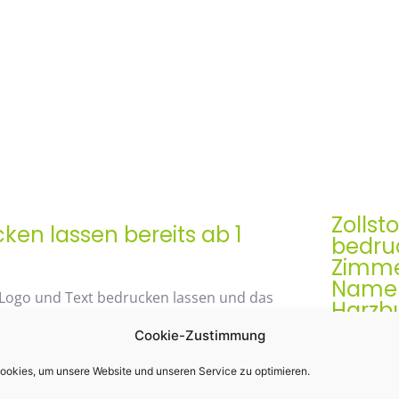
Zollst
en lassen bereits ab 1
bedruc
Zimme
Namen 
 Logo und Text bedrucken lassen und das
Harzb
Cookie-Zustimmung
Der Zollst
Werbegesch
okies, um unsere Website und unseren Service zu optimieren.
48% mit unserem
& praktis