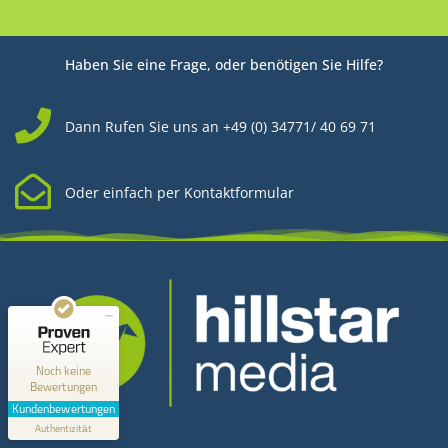
Haben Sie eine Frage, oder benötigen Sie Hilfe?
Dann Rufen Sie uns an +49 (0) 34771/ 40 69 71
Oder einfach per Kontaktformular
Kundenbewertungen und Erfahrungen zu
Hillstar Media
MANGELHAFT
0,00 / 5,00
Noch keine
Bewertungen
Erfahren Sie mehr über dieses Bewertungssiegel
Kundenbewertungen
Kontakt
Profil ansehen
Authentizität
1.1.1970