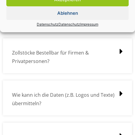
Zollstock Druckdatencheck / Profidatencheck
Ablehnen
kostet das was?
Datenschutz
Datenschutz
Impressum
Zollstöcke Bestellbar für Firmen &
Privatpersonen?
Wie kann ich die Daten (z.B. Logos und Texte)
übermitteln?