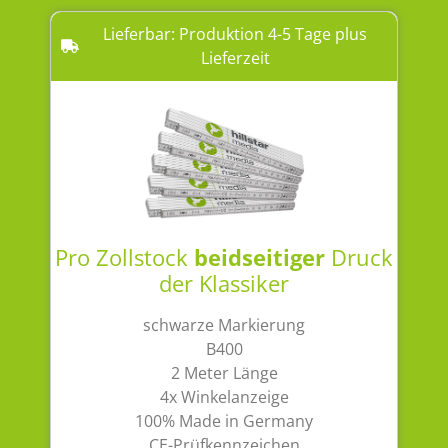
Lieferbar: Produktion 4-5 Tage plus
Lieferzeit
Pro Zollstock
beidseitiger
Druck
der Klassiker
schwarze Markierung
B400
2 Meter Länge
4x Winkelanzeige
100% Made in Germany
CE-Prüfkennzeichen