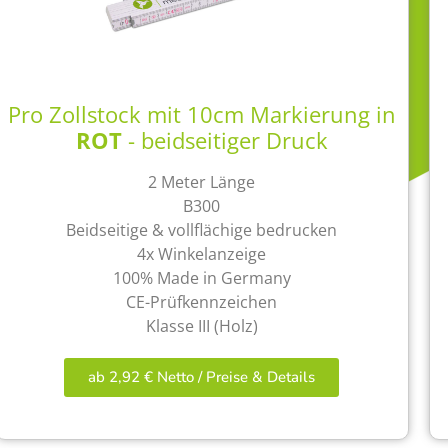
Pro Zollstock mit 10cm Markierung in
ROT
- beidseitiger Druck
2 Meter Länge
B300
Beidseitige & vollflächige bedrucken
4x Winkelanzeige
100% Made in Germany
CE-Prüfkennzeichen
Klasse III (Holz)
ab 2,92 € Netto / Preise & Details