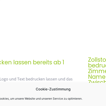
Zollst
en lassen bereits ab 1
bedruc
Zimme
Namen 
 Logo und Text bedrucken lassen und das
Zwisc
Cookie-Zustimmung
Der Zollst
Werbegesch
okies, um unsere Website und unseren Service zu optimieren.
48% mit unserem
& praktis