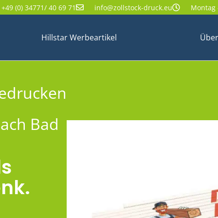
+49 (0) 34771/ 40 69 71
info@zollstock-druck.eu
Montag -
Hillstar Werbeartikel
Über
bedrucken
nach Bad
ls
nk.