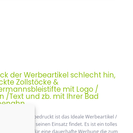
ock der Werbeartikel schlecht hin,
kte Zollstöcke &
rmannsbleistifte mit Logo /
/Text und zb. mit Ihrer Bad
henahn
ock, Meterstab bedruckt ist das Ideale Werbeartikel /
enk der auch seinen Einsatz findet. Es ist ein tolles
ches Geschenk, für eine dauerhafte Werbung die zum