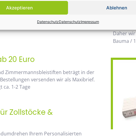
Einsatz k
Akzeptieren
Ablehnen
möglichen
 von unserem Mengenrabatt profitieren. Die
wegzuden
Datenschutz
Datenschutz
Impressum
go, sehen Sie sofort anhand der
Daher wir
Bauma / 1
ab 20 Euro
nd Zimmermannsbleistiften beträgt in der
 Bestellungen versenden wir als Maxibrief.
 ca. 1-2 Tage
ür Zollstöcke &
andumdrehen Ihrem Personalisierten