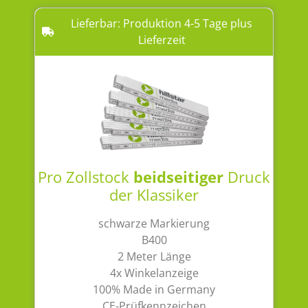
Lieferbar: Produktion 4-5 Tage plus
Lieferzeit
Pro Zollstock
beidseitiger
Druck
der Klassiker
schwarze Markierung
B400
2 Meter Länge
4x Winkelanzeige
100% Made in Germany
CE-Prüfkennzeichen