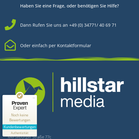
Haben Sie eine Frage, oder benötigen Sie Hilfe?
Dann Rufen Sie uns an +49 (0) 34771/ 40 69 71
Oder einfach per Kontaktformular
Kundenbewertungen und Erfahrungen zu
Hillstar Media
MANGELHAFT
0,00 / 5,00
Kontakt
Noch keine
Bewertungen
Erfahren Sie mehr über dieses Bewertungssiegel
Kundenbewertungen
Hillstar Media
Profil ansehen
Authentizität
1.1.1970
Merseburger Straße 77c