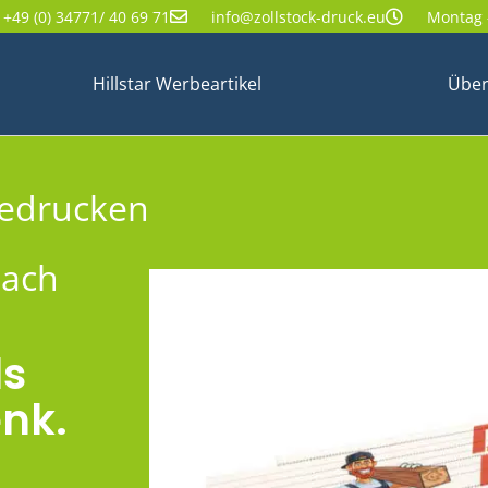
+49 (0) 34771/ 40 69 71
info@zollstock-druck.eu
Montag -
Hillstar Werbeartikel
Über
bedrucken
nach
ls
nk.