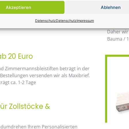
Einsatz k
Akzeptieren
Ablehnen
möglichen
 von unserem Mengenrabatt profitieren. Die
wegzuden
Datenschutz
Datenschutz
Impressum
go, sehen Sie sofort anhand der
Daher wir
Bauma / 1
ab 20 Euro
nd Zimmermannsbleistiften beträgt in der
 Bestellungen versenden wir als Maxibrief.
rägt ca. 1-2 Tage
ür Zollstöcke &
andumdrehen Ihrem Personalisierten