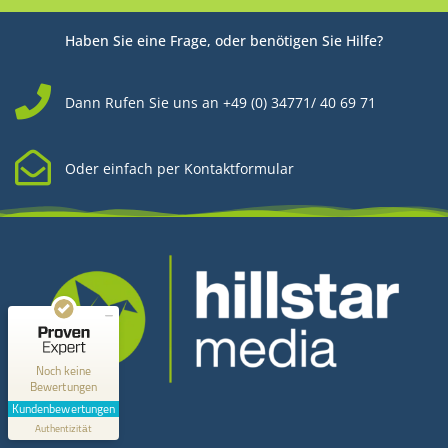
Haben Sie eine Frage, oder benötigen Sie Hilfe?
Dann Rufen Sie uns an +49 (0) 34771/ 40 69 71
Oder einfach per Kontaktformular
Kundenbewertungen und Erfahrungen zu
Hillstar Media
MANGELHAFT
0,00 / 5,00
Noch keine
Bewertungen
Kontakt
Erfahren Sie mehr über dieses Bewertungssiegel
Kundenbewertungen
Profil ansehen
Authentizität
1.1.1970
Hillstar Media