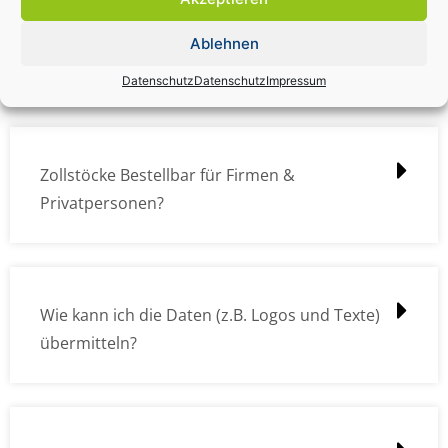
Zollstock Druckdatencheck / Profidatencheck
Ablehnen
kostet das was?
Datenschutz
Datenschutz
Impressum
Zollstöcke Bestellbar für Firmen &
Privatpersonen?
Wie kann ich die Daten (z.B. Logos und Texte)
übermitteln?