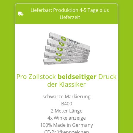
Lieferbar: Produktion 4-5 Tage plus
Lieferzeit
Pro Zollstock
beidseitiger
Druck
der Klassiker
schwarze Markierung
B400
2 Meter Länge
4x Winkelanzeige
100% Made in Germany
CE-Prüfkennzeichen