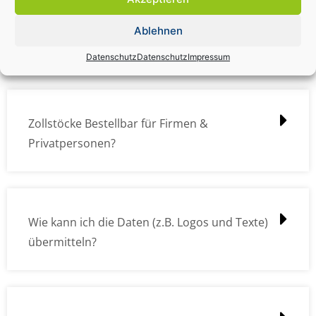
Zollstock Druckdatencheck / Profidatencheck
Ablehnen
kostet das was?
Datenschutz
Datenschutz
Impressum
Zollstöcke Bestellbar für Firmen &
Privatpersonen?
Wie kann ich die Daten (z.B. Logos und Texte)
übermitteln?