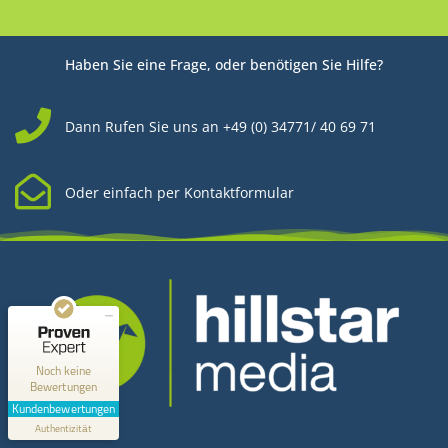
Haben Sie eine Frage, oder benötigen Sie Hilfe?
Dann Rufen Sie uns an +49 (0) 34771/ 40 69 71
Oder einfach per Kontaktformular
Kundenbewertungen und Erfahrungen zu
Hillstar Media
MANGELHAFT
0,00 / 5,00
Noch keine
Bewertungen
Erfahren Sie mehr über dieses Bewertungssiegel
Kundenbewertungen
Kontakt
Profil ansehen
Authentizität
1.1.1970