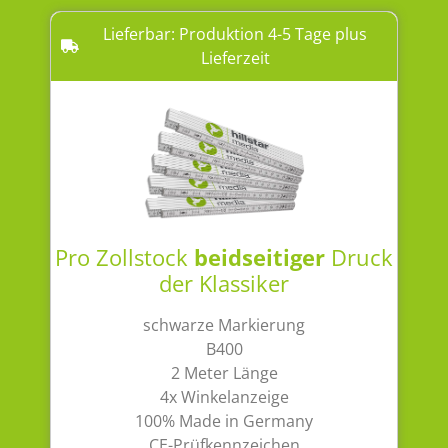
Lieferbar: Produktion 4-5 Tage plus
Lieferzeit
Pro Zollstock
beidseitiger
Druck
der Klassiker
schwarze Markierung
B400
2 Meter Länge
4x Winkelanzeige
100% Made in Germany
CE-Prüfkennzeichen