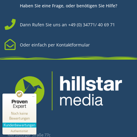
Haben Sie eine Frage, oder benötigen Sie Hilfe?
Dann Rufen Sie uns an +49 (0) 34771/ 40 69 71
Oder einfach per Kontaktformular
Kundenbewertungen und Erfahrungen zu
Hillstar Media
MANGELHAFT
0,00 / 5,00
Kontakt
Noch keine
Bewertungen
Erfahren Sie mehr über dieses Bewertungssiegel
Kundenbewertungen
Hillstar Media
Profil ansehen
Authentizität
1.1.1970
Merseburger Straße 77c