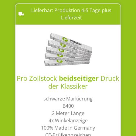
Lieferbar: Produktion 4-5 Tage plus
Lieferzeit
Pro Zollstock
beidseitiger
Druck
der Klassiker
schwarze Markierung
B400
2 Meter Länge
4x Winkelanzeige
100% Made in Germany
CE-Prüfkennzeichen