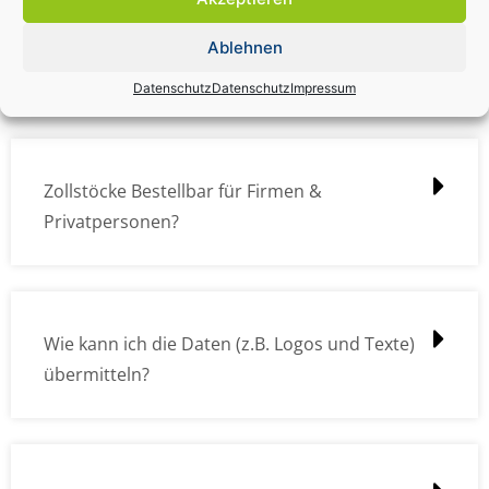
Zollstock Druckdatencheck / Profidatencheck
Ablehnen
kostet das was?
Datenschutz
Datenschutz
Impressum
Zollstöcke Bestellbar für Firmen &
Privatpersonen?
Wie kann ich die Daten (z.B. Logos und Texte)
übermitteln?