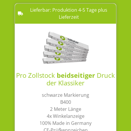
Lieferbar: Produktion 4-5 Tage plus
Lieferzeit
Pro Zollstock
beidseitiger
Druck
der Klassiker
schwarze Markierung
B400
2 Meter Länge
4x Winkelanzeige
100% Made in Germany
CE-Prüfkennzeichen