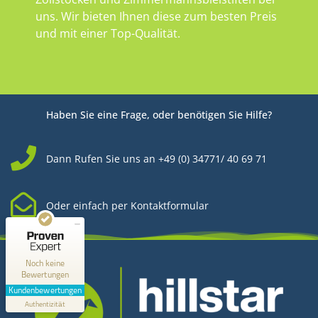
uns. Wir bieten Ihnen diese zum besten Preis
und mit einer Top-Qualität.
Haben Sie eine Frage, oder benötigen Sie Hilfe?
Dann Rufen Sie uns an +49 (0) 34771/ 40 69 71
Kundenbewertungen und Erfahrungen zu
Hillstar Media
Oder einfach per Kontaktformular
MANGELHAFT
0,00 / 5,00
Noch keine
Bewertungen
Erfahren Sie mehr über dieses Bewertungssiegel
Kundenbewertungen
Profil ansehen
Authentizität
1.1.1970