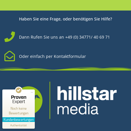
Haben Sie eine Frage, oder benötigen Sie Hilfe?
Dann Rufen Sie uns an +49 (0) 34771/ 40 69 71
Oder einfach per Kontaktformular
Kundenbewertungen und Erfahrungen zu
Hillstar Media
MANGELHAFT
0,00 / 5,00
Noch keine
Bewertungen
Erfahren Sie mehr über dieses Bewertungssiegel
Kundenbewertungen
Kontakt
Profil ansehen
Authentizität
1.1.1970