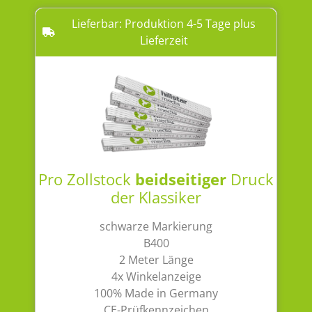
Lieferbar: Produktion 4-5 Tage plus
Lieferzeit
Pro Zollstock
beidseitiger
Druck
der Klassiker
schwarze Markierung
B400
2 Meter Länge
4x Winkelanzeige
100% Made in Germany
CE-Prüfkennzeichen