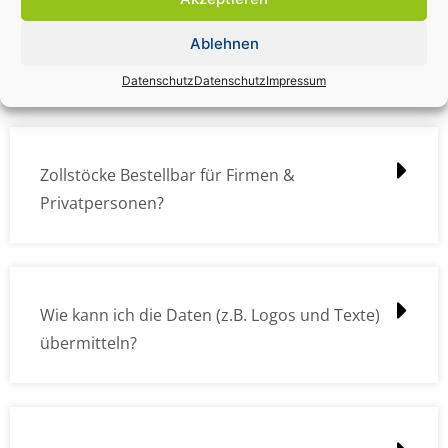
Zollstock Druckdatencheck / Profidatencheck
Ablehnen
kostet das was?
Datenschutz
Datenschutz
Impressum
Zollstöcke Bestellbar für Firmen &
Privatpersonen?
Wie kann ich die Daten (z.B. Logos und Texte)
übermitteln?