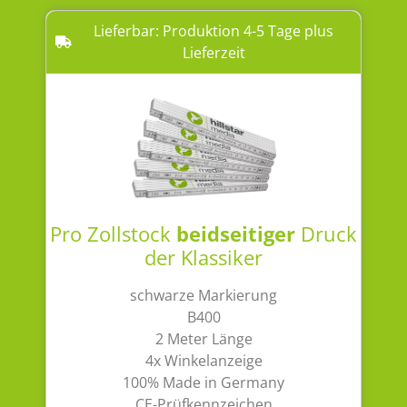
Lieferbar: Produktion 4-5 Tage plus
Lieferzeit
Pro Zollstock
beidseitiger
Druck
der Klassiker
schwarze Markierung
B400
2 Meter Länge
4x Winkelanzeige
100% Made in Germany
CE-Prüfkennzeichen