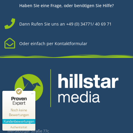
Haben Sie eine Frage, oder benötigen Sie Hilfe?
Dann Rufen Sie uns an +49 (0) 34771/ 40 69 71
Oder einfach per Kontaktformular
Kundenbewertungen und Erfahrungen zu
Hillstar Media
MANGELHAFT
0,00 / 5,00
Kontakt
Noch keine
Bewertungen
Erfahren Sie mehr über dieses Bewertungssiegel
Kundenbewertungen
Hillstar Media
Profil ansehen
Authentizität
1.1.1970
Merseburger Straße 77c