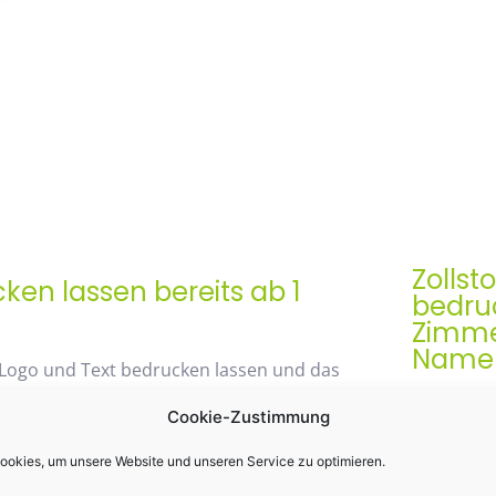
Zollst
en lassen bereits ab 1
bedruc
Zimme
Namen 
 Logo und Text bedrucken lassen und das
Der Zollst
Cookie-Zustimmung
Werbegesch
& praktis
okies, um unsere Website und unseren Service zu optimieren.
48% mit unserem
Einsatz k