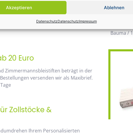
möglichen
Akzeptieren
Ablehnen
wegzuden
 von unserem Mengenrabatt profitieren. Die
Datenschutz
Datenschutz
Impressum
Daher wir
go, sehen Sie sofort anhand der
Bauma / 1
ab 20 Euro
nd Zimmermannsbleistiften beträgt in der
 Bestellungen versenden wir als Maxibrief.
 Tage
ür Zollstöcke &
andumdrehen Ihrem Personalisierten