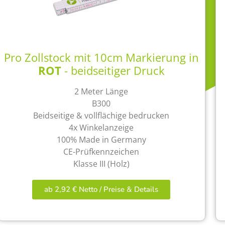
Pro Zollstock mit 10cm Markierung in
ROT
- beidseitiger Druck
2 Meter Länge
B300
Beidseitige & vollflächige bedrucken
4x Winkelanzeige
100% Made in Germany
CE-Prüfkennzeichen
Klasse III (Holz)
ab 2,92 € Netto / Preise & Details