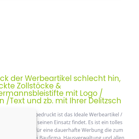
ock der Werbeartikel schlecht hin,
kte Zollstöcke &
rmannsbleistifte mit Logo /
/Text und zb. mit Ihrer Delitzsch
ock, Meterstab bedruckt ist das Ideale Werbeartikel /
enk der auch seinen Einsatz findet. Es ist ein tolles
ches Geschenk, für eine dauerhafte Werbung die zum
ommt. Beliebt bei Baufirma, Hausverwaltung und allen