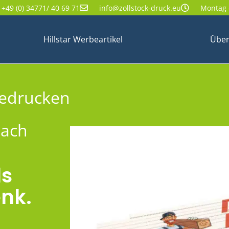
+49 (0) 34771/ 40 69 71
info@zollstock-druck.eu
Montag -
Hillstar Werbeartikel
Über
bedrucken
nach
ls
nk.