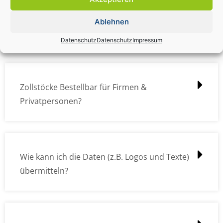
Zollstock Druckdatencheck / Profidatencheck
Ablehnen
kostet das was?
Datenschutz
Datenschutz
Impressum
Zollstöcke Bestellbar für Firmen &
Privatpersonen?
Wie kann ich die Daten (z.B. Logos und Texte)
übermitteln?