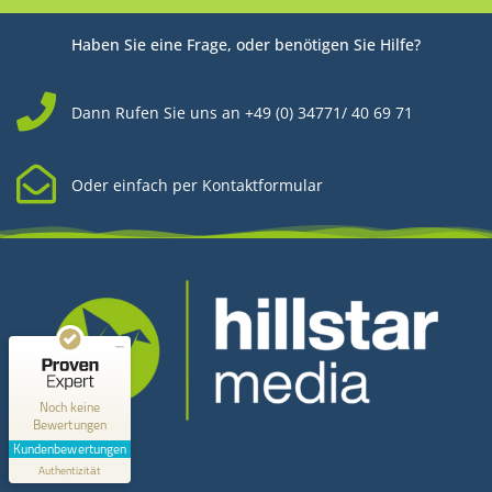
Haben Sie eine Frage, oder benötigen Sie Hilfe?
Dann Rufen Sie uns an +49 (0) 34771/ 40 69 71
Oder einfach per Kontaktformular
Kundenbewertungen und Erfahrungen zu
Hillstar Media
MANGELHAFT
0,00 / 5,00
Noch keine
Bewertungen
Kontakt
Erfahren Sie mehr über dieses Bewertungssiegel
Kundenbewertungen
Profil ansehen
Authentizität
1.1.1970
Hillstar Media