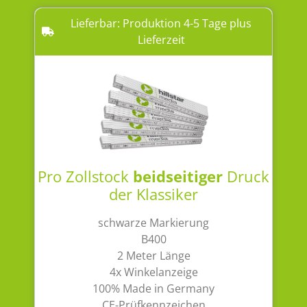
Lieferbar: Produktion 4-5 Tage plus
Lieferzeit
Pro Zollstock
beidseitiger
Druck
der Klassiker
schwarze Markierung
B400
2 Meter Länge
4x Winkelanzeige
100% Made in Germany
CE-Prüfkennzeichen