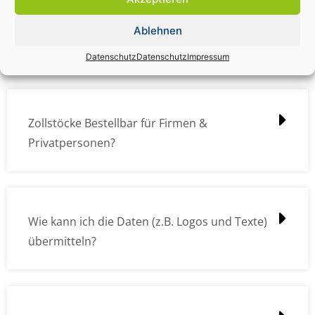
Zollstock Druckdatencheck / Profidatencheck
Ablehnen
kostet das was?
Datenschutz
Datenschutz
Impressum
Zollstöcke Bestellbar für Firmen &
Privatpersonen?
Wie kann ich die Daten (z.B. Logos und Texte)
übermitteln?