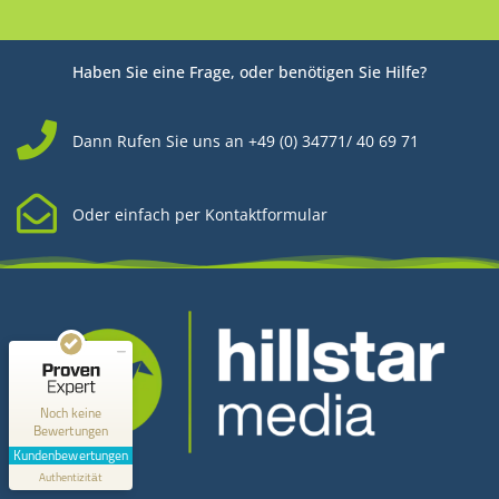
Haben Sie eine Frage, oder benötigen Sie Hilfe?
Dann Rufen Sie uns an +49 (0) 34771/ 40 69 71
Oder einfach per Kontaktformular
Kundenbewertungen und Erfahrungen zu
Hillstar Media
MANGELHAFT
0,00 / 5,00
Noch keine
Bewertungen
Erfahren Sie mehr über dieses Bewertungssiegel
Kundenbewertungen
Kontakt
Profil ansehen
Authentizität
1.1.1970