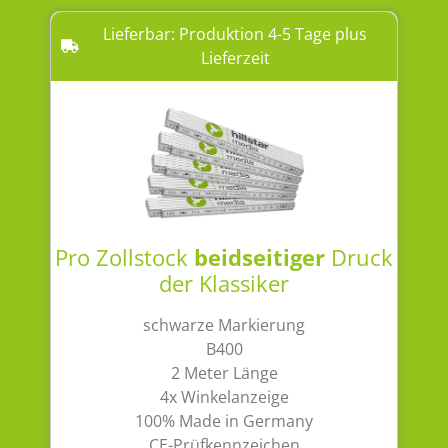
Lieferbar: Produktion 4-5 Tage plus
Lieferzeit
Pro Zollstock
beidseitiger
Druck
der Klassiker
schwarze Markierung
B400
2 Meter Länge
4x Winkelanzeige
100% Made in Germany
CE-Prüfkennzeichen