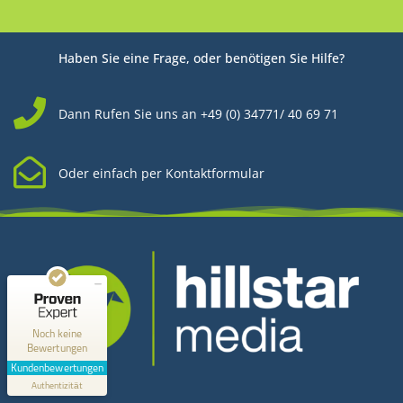
Haben Sie eine Frage, oder benötigen Sie Hilfe?
Dann Rufen Sie uns an +49 (0) 34771/ 40 69 71
Oder einfach per Kontaktformular
Kundenbewertungen und Erfahrungen zu
Hillstar Media
MANGELHAFT
0,00 / 5,00
Noch keine
Bewertungen
Erfahren Sie mehr über dieses Bewertungssiegel
Kundenbewertungen
Kontakt
Profil ansehen
Authentizität
1.1.1970