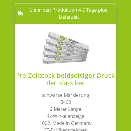
Lieferbar: Produktion 4-5 Tage plus
Lieferzeit
Pro Zollstock
beidseitiger
Druck
der Klassiker
schwarze Markierung
B400
2 Meter Länge
4x Winkelanzeige
100% Made in Germany
CE-Prüfkennzeichen