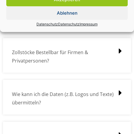
Zollstock Druckdatencheck / Profidatencheck
Ablehnen
kostet das was?
Datenschutz
Datenschutz
Impressum
Zollstöcke Bestellbar für Firmen &
Privatpersonen?
Wie kann ich die Daten (z.B. Logos und Texte)
übermitteln?