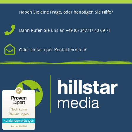
Haben Sie eine Frage, oder benötigen Sie Hilfe?
Dann Rufen Sie uns an +49 (0) 34771/ 40 69 71
Oder einfach per Kontaktformular
Kundenbewertungen und Erfahrungen zu
Hillstar Media
MANGELHAFT
0,00 / 5,00
Noch keine
Bewertungen
Kontakt
Erfahren Sie mehr über dieses Bewertungssiegel
Kundenbewertungen
Profil ansehen
Authentizität
1.1.1970
Hillstar Media