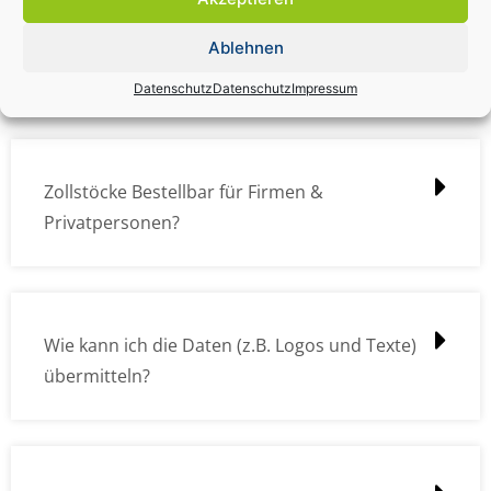
Zollstock Druckdatencheck / Profidatencheck
Ablehnen
kostet das was?
Datenschutz
Datenschutz
Impressum
Zollstöcke Bestellbar für Firmen &
Privatpersonen?
Wie kann ich die Daten (z.B. Logos und Texte)
übermitteln?