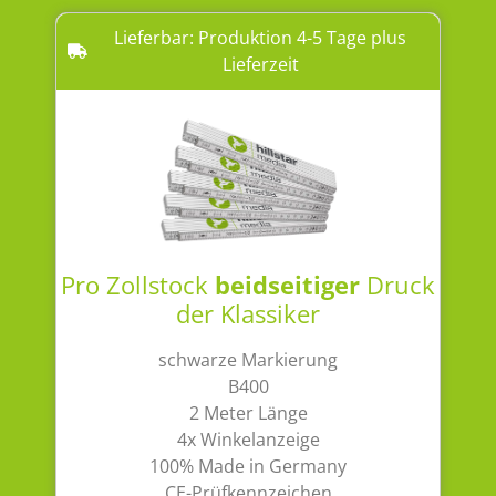
Lieferbar: Produktion 4-5 Tage plus
Lieferzeit
Pro Zollstock
beidseitiger
Druck
der Klassiker
schwarze Markierung
B400
2 Meter Länge
4x Winkelanzeige
100% Made in Germany
CE-Prüfkennzeichen