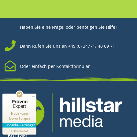
Haben Sie eine Frage, oder benötigen Sie Hilfe?
Dann Rufen Sie uns an +49 (0) 34771/ 40 69 71
Oder einfach per Kontaktformular
Kundenbewertungen und Erfahrungen zu
Hillstar Media
MANGELHAFT
0,00 / 5,00
Noch keine
Bewertungen
Erfahren Sie mehr über dieses Bewertungssiegel
Kundenbewertungen
Profil ansehen
Authentizität
1.1.1970
Kontakt