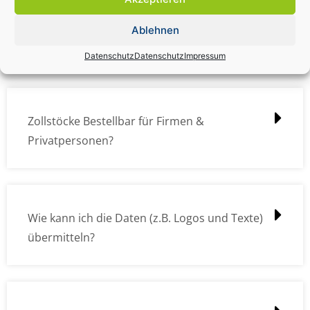
Zollstock Druckdatencheck / Profidatencheck
Ablehnen
kostet das was?
Datenschutz
Datenschutz
Impressum
Zollstöcke Bestellbar für Firmen &
Privatpersonen?
Wie kann ich die Daten (z.B. Logos und Texte)
übermitteln?