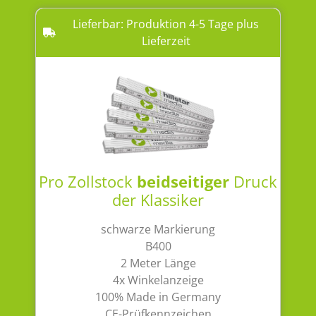
Lieferbar: Produktion 4-5 Tage plus
Lieferzeit
Pro Zollstock
beidseitiger
Druck
der Klassiker
schwarze Markierung
B400
2 Meter Länge
4x Winkelanzeige
100% Made in Germany
CE-Prüfkennzeichen